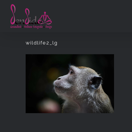
Zum
Inhalt
springen
wildlife2_lg