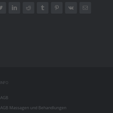
book
Twitter
LinkedIn
Reddit
Tumblr
Pinterest
Vk
E-
Mail
INFO
AGB
AGB Massagen und Behandlungen